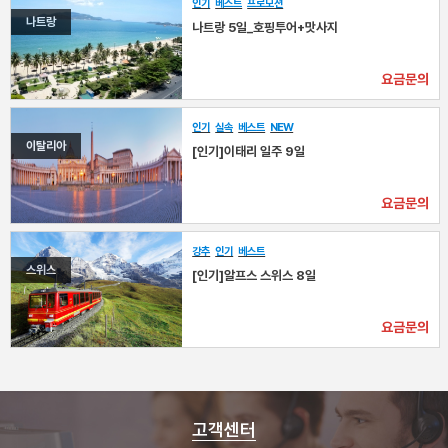
인기
베스트
프로모션
나트랑
나트랑 5일_호핑투어+맛사지
요금문의
인기
실속
베스트
NEW
이탈리아
[인기]이태리 일주 9일
요금문의
강추
인기
베스트
스위스
[인기]알프스 스위스 8일
요금문의
고객센터