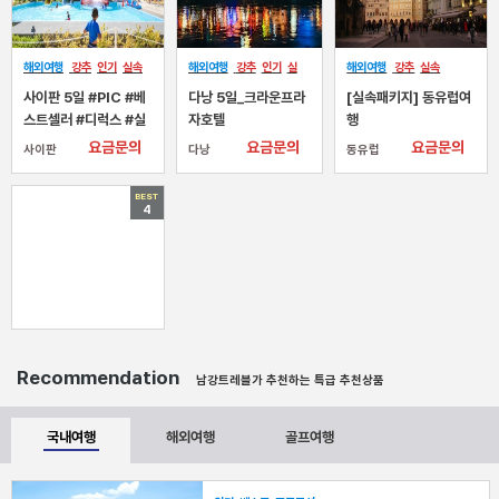
해외여행
강추
인기
실속
해외여행
강추
인기
실
해외여행
강추
실속
베스트
속
프로모션
NEW
사이판 5일 #PIC #베
다낭 5일_크라운프라
[실속패키지] 동유럽여
스트셀러 #디럭스 #실
자호텔
행
버셀렉트(조+석식) #
요금문의
요금문의
요금문의
사이판
다낭
동유럽
북섬+파우파우비치
BEST
4
Recommendation
남강트레블가 추천하는 특급 추천상품
국내여행
해외여행
골프여행